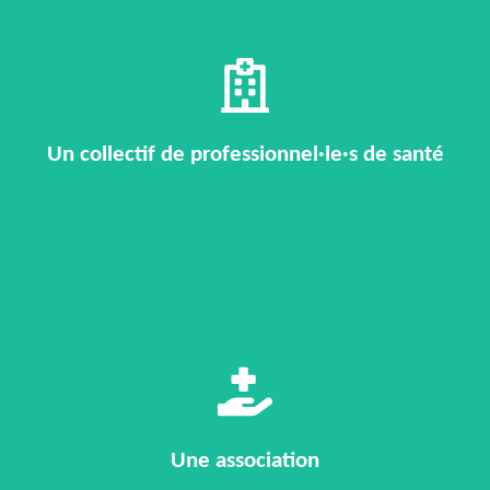
Vous devez formaliser le diagnostic de votre CPTS ou de votre MSP,
mais manquez de temps et de recul pour le rédiger sereinement.
Un collectif de professionnel·le·s de santé
Vous cherchez à consolider une demande de financement ou à
orienter vos interventions vers les besoins réels de vos bénéficiaires.
Une association