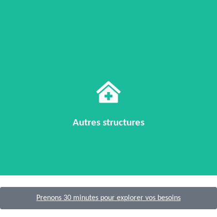
Votre organisation agit sur des enjeux de santé et vous avez besoin
d’un regard extérieur pour clarifier vos priorités.
Autres structures
Prenons 30 minutes pour explorer vos besoins