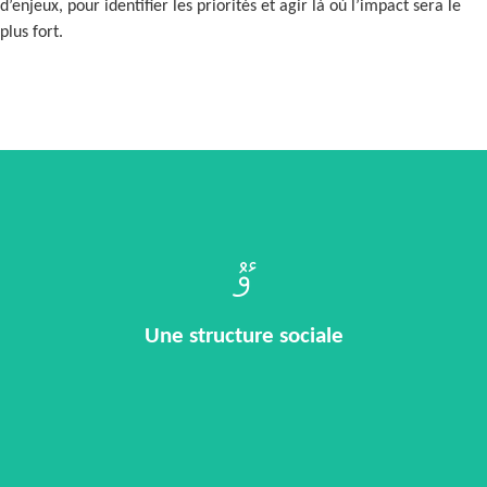
d’enjeux, pour identifier les priorités et agir là où l’impact sera le
plus fort.
Vos équipes sont sur tous les fronts. Vous voulez cibler vos
interventions santé, éviter de vous disperser, et donner un fil
conducteur à vos actions.
Une structure sociale