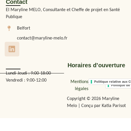
Contact
EI Maryline MELO, Consultante et Cheffe de projet en Santé
Publique
Belfort
contact@maryline-melo.fr
Horaires d’ouverture
Lundi-Jeudi : 9:00-18:00
Vendredi : 9:00-12:00
Mentions
Politique relative aux 
Politique de 
légales
Copyright © 2026 Maryline
Melo | Conçu par Katia Parisot